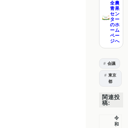
全農
青果
セン
ター
のホ
ーム
ペー
ジへ
会議
東京
都
関連投
稿:
令
和