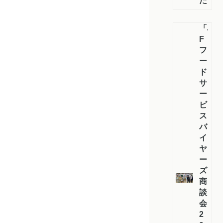
た
「J
F
フ
ー
ド
サ
ー
ビ
ス
バ
イ
ヤ
ー
ズ
商
談
会
2