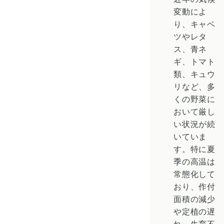
変動によ
り、
キャベ
ツ
や
レタ
ス
、
青ネ
ギ
、
トマト
類、
キュウ
リ
など、多
くの野菜に
おいて厳し
い状況が続
いていま
す。特に夏
季の高温は
常態化して
おり、作付
面積の減少
や定植の遅
れ、生育不