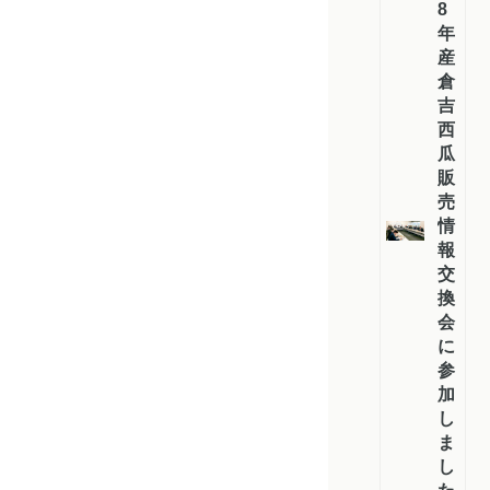
8
年
産
倉
吉
西
瓜
販
売
情
報
交
換
会
に
参
加
し
ま
し