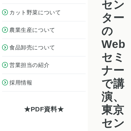
セン
カット野菜について
ター
の
農業生産について
Web
食品卸売について
セミ
営業担当の紹介
ナー
で講
採用情報
演、
東京
PDF資料
セン