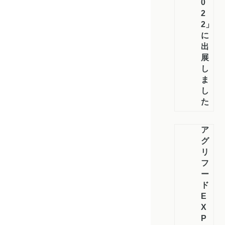
0
2
2」
に
出
展
し
ま
し
た
ア
グ
リ
フ
ー
ド
E
X
P