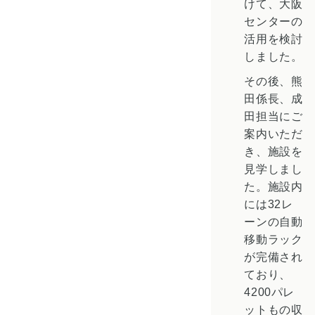
けて、大阪
センターの
活用を検討
しました。
その後、熊
田係長、成
田担当にご
案内いただ
き、施設を
見学しまし
た。施設内
には32レ
ーンの自動
移動ラック
が完備され
ており、
4200パレ
ットもの収