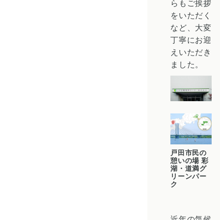
らもご挨拶
をいただく
など、大変
丁寧にお迎
えいただき
ました。
戸田市民の
憩いの場 彩
湖・道満グ
リーンパー
ク
近年の気候