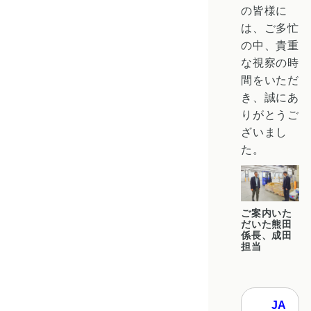
の皆様に
は、ご多忙
の中、貴重
な視察の時
間をいただ
き、誠にあ
りがとうご
ざいまし
た。
ご案内いた
だいた熊田
係長、成田
担当
JA