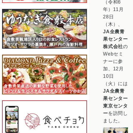
（令和6
年）11月
28日
（木）、
JA全農青
果センター
株式会社
の
Webセミ
ナーに参
加、12月
10日
（火）には
JA全農青
果センター
東京センタ
ー
を訪問し
ました。