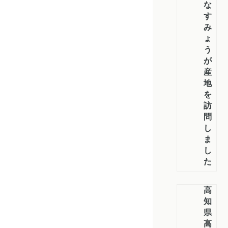
な
す・
み
ょ
う
が
産
地
を
訪
問
し
ま
し
た
高
知
県
高