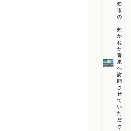
知
市
の
「高
知
か
ね
た
青
果」
へ
訪
問
さ
せ
て
い
た
だ
き