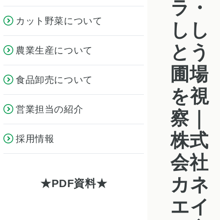
ラ・
カット野菜について
しし
とう
農業生産について
圃場
食品卸売について
を視
営業担当の紹介
察｜
株式
採用情報
会社
カネ
PDF資料
エイ