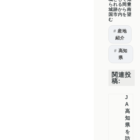
られる岡豊
城跡から南
国市内を望
む
産地
紹介
高知
県
関連投
稿:
J
A
高
知
県
を
訪