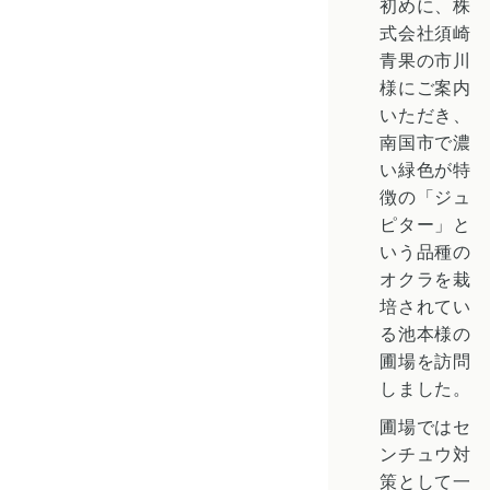
初めに、株
式会社須崎
青果の市川
様にご案内
いただき、
南国市で濃
い緑色が特
徴の「ジュ
ピター」と
いう品種の
オクラを栽
培されてい
る池本様の
圃場を訪問
しました。
圃場ではセ
ンチュウ対
策として一