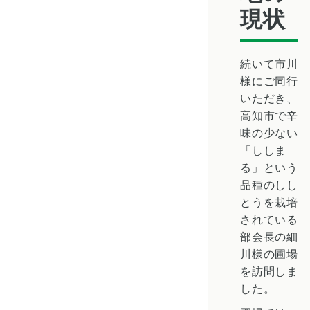
現状
続いて市川
様にご同行
いただき、
高知市で辛
味の少ない
「ししま
る」という
品種のしし
とうを栽培
されている
部会長の細
川様の圃場
を訪問しま
した。