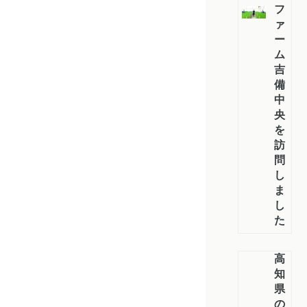
フ
ァ
ー
ム
吉
備
中
央
を
訪
問
し
ま
し
た
高
知
県
の