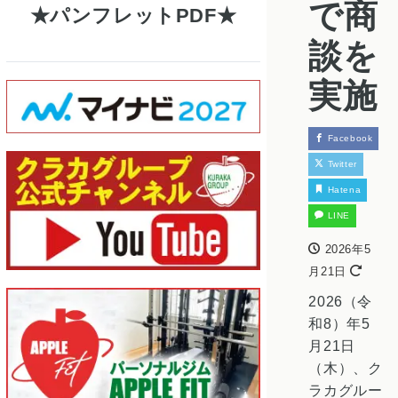
で商
パンフレットPDF
談を
実施
Facebook
Twitter
Hatena
LINE
2026年5
月21日
2026（令
和8）年5
月21日
（木）、ク
ラカグルー