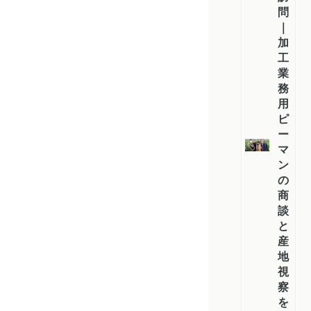
問
｜
加
工・
業
務
用
ピ
ー
マ
ン
の
商
談
と
産
地
視
察
を