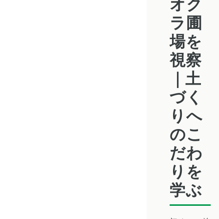
オク
ラ圃
場を
視察
｜土
づく
りへ
のこ
だわ
りを
学ぶ