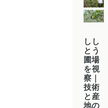
しし
とう
圃場
を視
察｜
技術
と産
地の