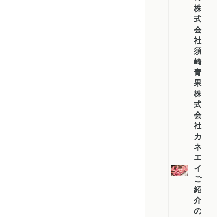
株
式
会
社
須
崎
青
果・
株
式
会
社
カ
ネ
エ
イ
ご
紹
介
の