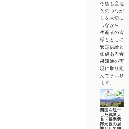
今後も産地
とのつなが
りを大切に
しながら、
生産者の皆
様とともに
安定供給と
価値ある青
果流通の実
現に取り組
んでまいり
ます。
四国を統一
した戦国大
名・長宗我
部元親の居
城として知