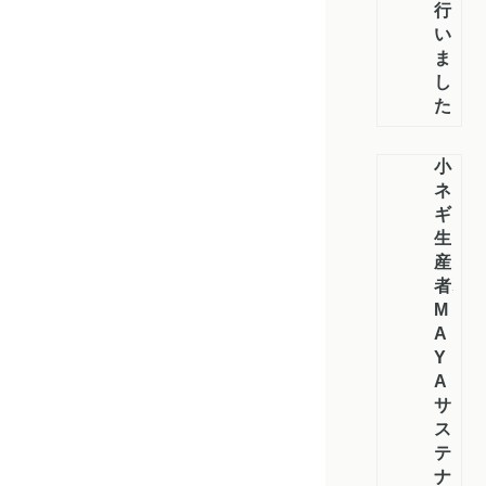
行
い
ま
し
た
小
ネ
ギ
生
産
者、
M
A
Y
A
サ
ス
テ
ナ