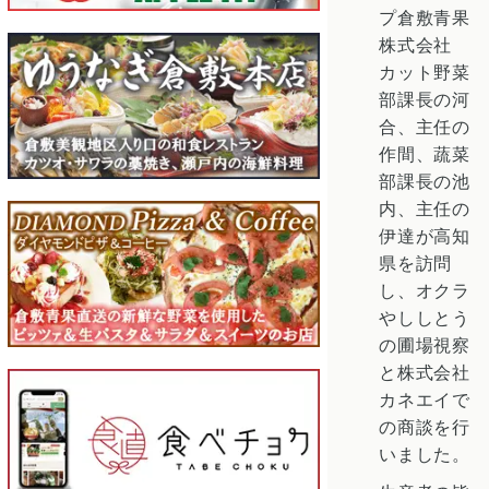
プ倉敷青果
株式会社
カット野菜
部課長の河
合、主任の
作間、蔬菜
部課長の池
内、主任の
伊達が高知
県を訪問
し、オクラ
やししとう
の圃場視察
と株式会社
カネエイで
の商談を行
いました。