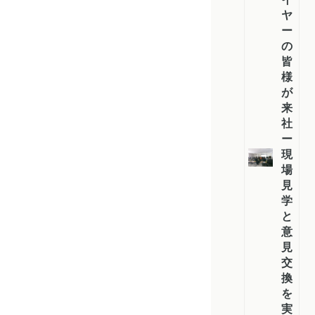
ヤ
ー
の
皆
様
が
来
社
ー
現
場
見
学
と
意
見
交
換
を
実