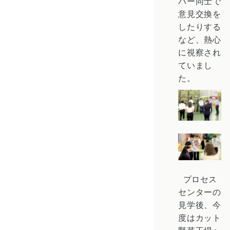
バー同士で
意見交換を
したりする
など、熱心
に視察され
ていまし
た。
プロセス
センターの
見学後、今
度はカット