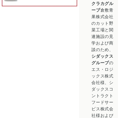
クラカグル
ープ
倉敷青
果株式会社
の
カット野
菜
工場と関
連施設の見
学および商
談のため、
シダックス
グループ
の
エス・ロジ
ックス株式
会社
様、
シ
ダックスコ
ントラクト
フードサー
ビス株式会
社
様および