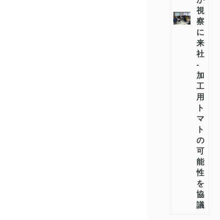
視
察
に
来
社
-
加
工
用
ト
マ
ト
の
可
能
性
を
協
議