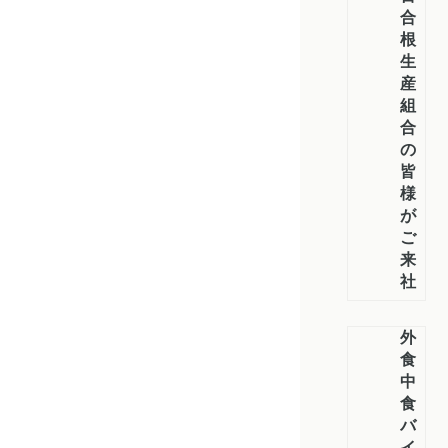
合
根
生
産
組
合
の
皆
様
が
ご
来
社
外
食・
中
食
バ
イ