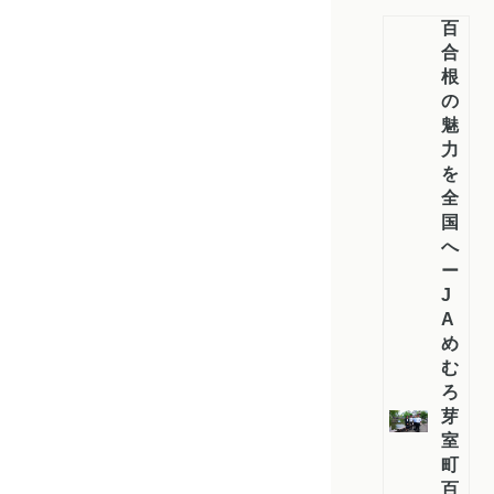
百
合
根
の
魅
力
を
全
国
へ
ー
J
A
め
む
ろ
芽
室
町
百