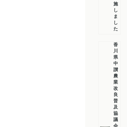
施
し
ま
し
た
香
川
県
中
讃
農
業
改
良
普
及
協
議
会