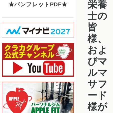
栄養
パンフレットPDF
士の
皆
様、
およ
びマ
ルマ
サフ
ード
様が