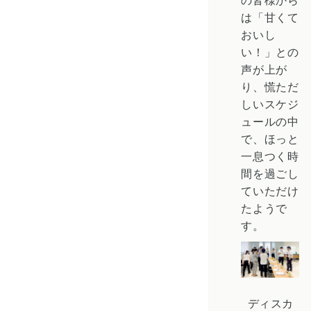
の皆様から
は「甘くて
おいし
い！」との
声が上が
り、慌ただ
しいスケジ
ュールの中
で、ほっと
一息つく時
間を過ごし
ていただけ
たようで
す。
ディスカ