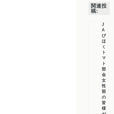
関連投
稿:
J
A
び
ほ
く
ト
マ
ト
部
会
女
性
部
の
皆
様
が